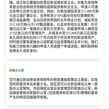
理。该计划主要面向有意在新加坡安家立业，并能为本地带
来就业机会和经济贡献的成熟投资者和企业主。申请人可通
过多种方式参与该计划，例如：在新加坡投资至少1,000万新
元设立或扩展企业，且持有至少30%股份并担任管理职务，
提交涵盖雇佣、支出及财务预测的五年商业计划；或投资至
少2,500万新元于GIP甄选基金，以支持本地企业发展；亦可
通过设立单一家族办公室的方式参与，前提是申请人拥有至
少2亿新元的可管理资产，并将其中至少5,000万新元在获得
永久居民身份后的12个月内投资于符合条件的新加坡资产，
同时提交聚焦家族办公室职能与投资策略的五年计划。我们
有能力协助有兴趣的申请人完成整个申请流程，顺利取得新
加坡永久居民身份。
家族办公室
您可通过新加坡金管局颁布的税收激励政策设立基金，实现
您的财富资本化和最大化。现在您可以在新加坡设立单一家
族办公室架构，并获得就业准证来管理您的家族办公室。新
加坡金管局对家族办公室 (包括离岸和在岸公司)管理的基金
产生的特定回报提供免税。