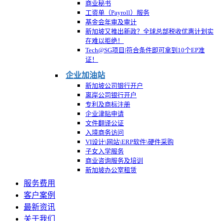
商业秘书
工资单（Payroll）服务
基金会年审及审计
新加坡又推出新政？全球总部税收优惠计划实
在难以拒绝！
Tech@SG项目|符合条件即可拿到10个EP准
证！
企业加油站
新加坡公司银行开户
离岸公司银行开户
专利及商标注册
企业津贴申请
文件翻译公证
入境商务访问
VI设计\网站\ERP软件\硬件采购
子女入学服务
商业咨询服务及培训
新加坡办公室租赁
服务费用
客户案例
最新资讯
关于我们