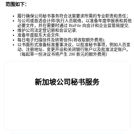
范围如下：
履行确保公司秘书事务符合法案要求所需的专业职责和责任；
与公司或首选会计师/执行人员联络，以准备年度申报表和其他
必要文件，并在需要时通过 BizFile 向会计和企业监管局提交;
维护公司法定登记册和会议记录;
准备年度股东大会文件;
每日电子扫描信件及转寄信件(将收取额外费用);
以书面形式准备标准董事决议，以批准秘书事项，例如人员变
动、注册地址、变更开设和关闭银行账户以及批准法定账户。
（每起草一份决议书将产生 200 新元的额外费用）
新加坡公司秘书服务
每年 500 新元