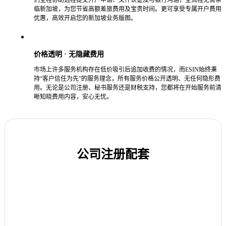
们全程协助远程提交开户申请、文件认证及与银行沟通，全流程无需亲
临新加坡，为您节省高额差旅费用及宝贵时间。更可享受专属开户费用
优惠，高效开启您的新加坡业务版图。
价格透明 · 无隐藏费用
市场上许多服务机构存在低价吸引后追加收费的情况，而ESIN始终秉
持“客户信任为先”的服务理念，所有服务价格公开透明、无任何隐形费
用。无论是公司注册、秘书服务还是财税支持，您都将在开始服务前清
晰知晓费用内容，安心无忧。
公司注册配套
1088新元+起