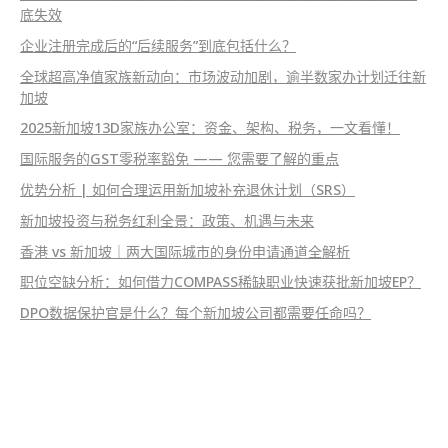
底失效
企业注册完成后的“后续服务”到底包括什么？
全球超高净值家族新动向：市场波动加剧，逾半数家办计划迁往新
加坡
2025新加坡13D家族办公室：资金、架构、税务，一文看懂！
国际服务的GST零税率豁免 —— 您需要了解的重点
优势分析 | 如何合理运用新加坡补充退休计划（SRS）
新加坡投资与税务红利全景：政策、机遇与未来
香港 vs 新加坡｜两大国际城市的身份申请通道全解析
职位空缺分析：如何借力COMPASS稀缺职业快速获批新加坡EP？
DPO数据保护官是什么？每个新加坡公司都需要任命吗？