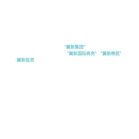
EsinBiz 翼新国际商务
新加坡翼新国际商务隶属于
。翼新集团（Esin
“翼新集团”
Group Pte.Ltd）旗下公司有
，
与
“翼新国际商务”
“翼新移民”
“
”。
翼新投资
公司业务
公司注
移民及准
公司财
企业加油
隐私声
册
证
税
站
明