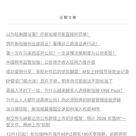
近期文章
以为轻剐蹭没事？在新加坡可能直接吃罚单！
想在新加坡创业或就业？看懂这三类准证再行动！
第一次在马来西亚开公司？一文读懂注册制度与公司类型！
中国税务监管加强：公民境外收入征税力度升级
成功案例分享｜多轮补件后的逆风翻盘：M女士EP续签获批全记录
EP薪资门槛大涨！现在不申，明年你可能就达不到标准了
高端人才的下一站：为什么越来越多人选择新加坡 ONE Pass？
为什么人人都在谈离岸公司？你必须知道的财富管理底层逻辑
淡马锡控股：新加坡最强国企是如何深入布局49年
新交所与纳斯达克公布跨境上市初步框架：预计 2026 年落地“一
套文件、两地上市”机制
12月1日起！新加坡PR在海外REP过期有180天宽限期，逾期将彻