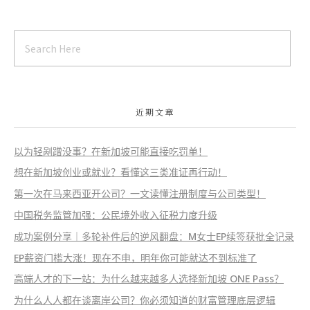
近期文章
以为轻剐蹭没事？在新加坡可能直接吃罚单！
想在新加坡创业或就业？看懂这三类准证再行动！
第一次在马来西亚开公司？一文读懂注册制度与公司类型！
中国税务监管加强：公民境外收入征税力度升级
成功案例分享｜多轮补件后的逆风翻盘：M女士EP续签获批全记录
EP薪资门槛大涨！现在不申，明年你可能就达不到标准了
高端人才的下一站：为什么越来越多人选择新加坡 ONE Pass？
为什么人人都在谈离岸公司？你必须知道的财富管理底层逻辑