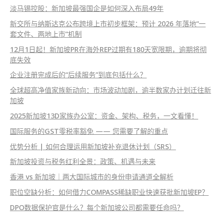
淡马锡控股：新加坡最强国企是如何深入布局49年
新交所与纳斯达克公布跨境上市初步框架：预计 2026 年落地“一
套文件、两地上市”机制
12月1日起！新加坡PR在海外REP过期有180天宽限期，逾期将彻
底失效
企业注册完成后的“后续服务”到底包括什么？
全球超高净值家族新动向：市场波动加剧，逾半数家办计划迁往新
加坡
2025新加坡13D家族办公室：资金、架构、税务，一文看懂！
国际服务的GST零税率豁免 —— 您需要了解的重点
优势分析 | 如何合理运用新加坡补充退休计划（SRS）
新加坡投资与税务红利全景：政策、机遇与未来
香港 vs 新加坡｜两大国际城市的身份申请通道全解析
职位空缺分析：如何借力COMPASS稀缺职业快速获批新加坡EP？
DPO数据保护官是什么？每个新加坡公司都需要任命吗？