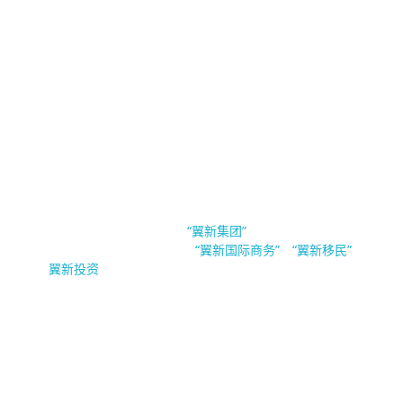
EsinBiz 翼新国际商务
新加坡翼新国际商务隶属于
。翼新集团（Esin
“翼新集团”
Group Pte.Ltd）旗下公司有
，
与
“翼新国际商务”
“翼新移民”
“
”。
翼新投资
公司业务