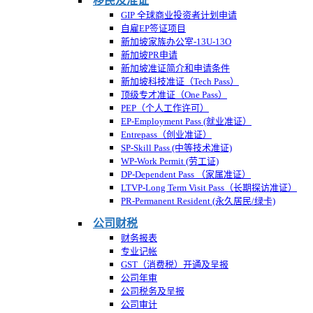
移民及准证
GIP 全球商业投资者计划申请
自雇EP签证项目
新加坡家族办公室-13U-13O
新加坡PR申请
新加坡准证简介和申请条件
新加坡科技准证（Tech Pass）
顶级专才准证（One Pass）
PEP（个人工作许可）
EP-Employment Pass (就业准证）
Entrepass（创业准证）
SP-Skill Pass (中等技术准证)
WP-Work Permit (劳工证)
DP-Dependent Pass （家属准证）
LTVP-Long Term Visit Pass（长期探访准证）
PR-Permanent Resident (永久居民/绿卡)
公司财税
财务报表
专业记帐
GST（消费税）开通及呈报
公司年审
公司税务及呈报
公司审计