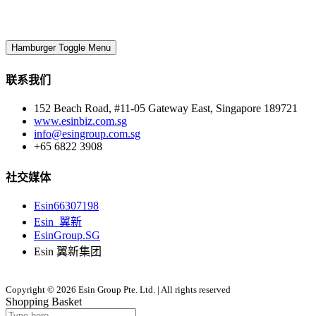
Hamburger Toggle Menu
联系我们
152 Beach Road, #11-05 Gateway East, Singapore 189721
www.esinbiz.com.sg
info@esingroup.com.sg
+65 6822 3908
社交媒体
Esin66307198
Esin_翼新
EsinGroup.SG
Esin 翼新集团
Copyright © 2026 Esin Group Pte. Ltd. | All rights reserved
Shopping Basket