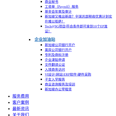
商业秘书
工资单（Payroll）服务
基金会年审及审计
新加坡又推出新政？全球总部税收优惠计划实
在难以拒绝！
Tech@SG项目|符合条件即可拿到10个EP准
证！
企业加油站
新加坡公司银行开户
离岸公司银行开户
专利及商标注册
企业津贴申请
文件翻译公证
入境商务访问
VI设计\网站\ERP软件\硬件采购
子女入学服务
商业咨询服务及培训
新加坡办公室租赁
服务费用
客户案例
最新资讯
关于我们