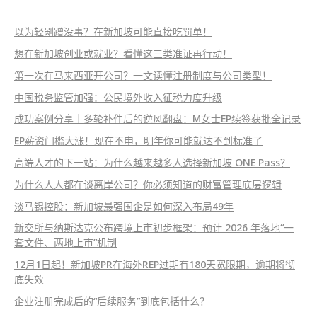
以为轻剐蹭没事？在新加坡可能直接吃罚单！
想在新加坡创业或就业？看懂这三类准证再行动！
第一次在马来西亚开公司？一文读懂注册制度与公司类型！
中国税务监管加强：公民境外收入征税力度升级
成功案例分享｜多轮补件后的逆风翻盘：M女士EP续签获批全记录
EP薪资门槛大涨！现在不申，明年你可能就达不到标准了
高端人才的下一站：为什么越来越多人选择新加坡 ONE Pass？
为什么人人都在谈离岸公司？你必须知道的财富管理底层逻辑
淡马锡控股：新加坡最强国企是如何深入布局49年
新交所与纳斯达克公布跨境上市初步框架：预计 2026 年落地“一
套文件、两地上市”机制
12月1日起！新加坡PR在海外REP过期有180天宽限期，逾期将彻
底失效
企业注册完成后的“后续服务”到底包括什么？