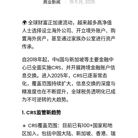
C
商业新闻
19 11 月, 2025
R
🌍 全球财富正加速流动，越来越多高净值
人士选择设立海外公司、开立境外账户、购
置海外房产，甚至通过家族办公室进行资产
S
传承。
自2018年起，中s国与新加坡等主要金融中
全
心已全面实施
CRS
，并开展跨境金融账户信
息交换。进入2025年，CRS已逐渐常态
化，覆盖范围持续扩大，信息交换的深度与
球
精准度也在不断提升，全球税务透明化已成
为不可逆转的大趋势。
税
1.
CRS监管新趋势
🔹
CRS覆盖范围：目前已有100+国家和地
务
区加入，包括中国大陆、新加坡、香港、瑞