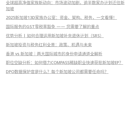
全球超高净值家族新动向：市场波动加剧，逾半数家办计划迁往新
加坡
2025新加坡13D家族办公室：资金、架构、税务，一文看懂！
国际服务的GST零税率豁免 —— 您需要了解的重点
优势分析 | 如何合理运用新加坡补充退休计划（SRS）
新加坡投资与税务红利全景：政策、机遇与未来
香港 vs 新加坡｜两大国际城市的身份申请通道全解析
职位空缺分析：如何借力COMPASS稀缺职业快速获批新加坡EP？
DPO数据保护官是什么？每个新加坡公司都需要任命吗？