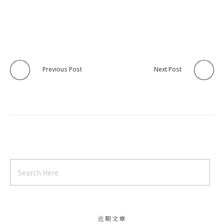
Previous Post
Next Post
近期文章