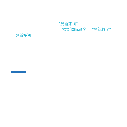
EsinBiz 翼新国际商务
新加坡翼新国际商务隶属于
。翼新集团（Esin
“翼新集团”
Group Pte.Ltd）旗下公司有
，
与
“翼新国际商务”
“翼新移民”
“
”。
翼新投资
公司业务
公司注
移民及准
公司财
企业加油
隐私声
册
证
税
站
明
联系我们