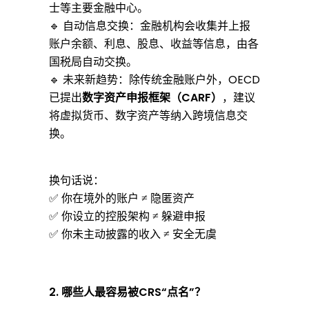
士等主要金融中心。
监
🔹 自动信息交换：金融机构会收集并上报
账户余额、利息、股息、收益等信息，由各
国税局自动交换。
管
🔹 未来新趋势：除传统金融账户外，
OECD
已提出
数字资产申报框架（CARF）
，建议
将虚拟货币、数字资产等纳入跨境信息交
升
换。
级
换句话说：
✅ 你在境外的账户 ≠ 隐匿资产
！
✅ 你设立的控股架构 ≠ 躲避申报
✅ 你未主动披露的收入 ≠ 安全无虞
跨
2.
哪些人最容易被CRS“点名”？