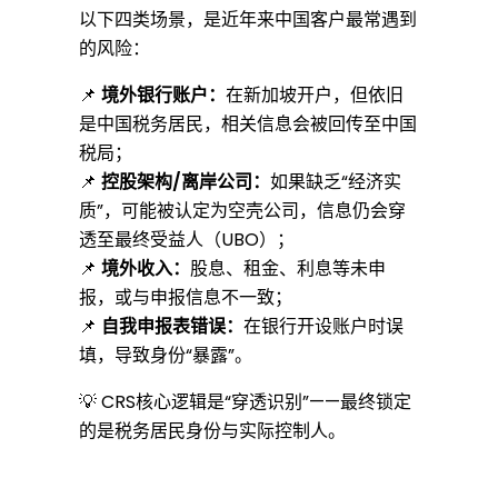
境
以下四类场景，是近年来中国客户最常遇到
的风险：
资
📌
境外银行账户：
在新加坡开户，但依旧
是中国税务居民，相关信息会被回传至中国
产
税局；
📌
控股架构/离岸公司：
如果缺乏“经济实
质”，可能被认定为空壳公司，信息仍会穿
配
透至最终受益人（UBO）；
📌
境外收入：
股息、租金、利息等未申
报，或与申报信息不一致；
置
📌
自我申报表错误：
在银行开设账户时误
填，导致身份“暴露”。
，
💡 CRS核心逻辑是“穿透识别”——最终锁定
的是税务居民身份与实际控制人。
你