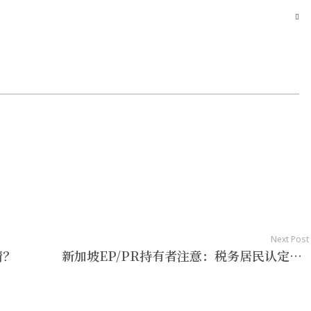
Next Post
请？
新加坡EP/PR持有者注意：税务居民认定+清税豁免条件全解读