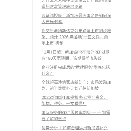
为什么人人都在谈离岸公司？你必须知
道的财富管理底层逻辑
淡马锡控股：新加坡最强国企是如何深
入布局49年
新交所与纳斯达克公布跨境上市初步框
架：预计 2026 年落地“一套文件、两
地上市”机制
12月1日起！新加坡PR在海外REP过期
有180天宽限期，逾期将彻底失效
企业注册完成后的“后续服务”到底包括
什么？
全球超高净值家族新动向：市场波动加
剧，逾半数家办计划迁往新加坡
2025新加坡13D家族办公室：资金、
架构、税务，一文看懂！
国际服务的GST零税率豁免 —— 您需
要了解的重点
优势分析 | 如何合理运用新加坡补充