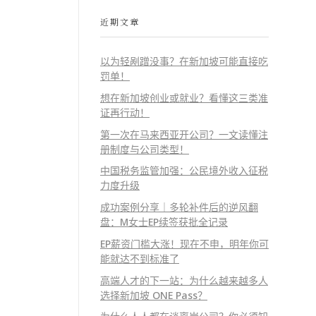
近期文章
以为轻剐蹭没事？在新加坡可能直接吃
罚单！
想在新加坡创业或就业？看懂这三类准
证再行动！
第一次在马来西亚开公司？一文读懂注
册制度与公司类型！
中国税务监管加强：公民境外收入征税
力度升级
成功案例分享｜多轮补件后的逆风翻
盘：M女士EP续签获批全记录
EP薪资门槛大涨！现在不申，明年你可
能就达不到标准了
高端人才的下一站：为什么越来越多人
选择新加坡 ONE Pass？