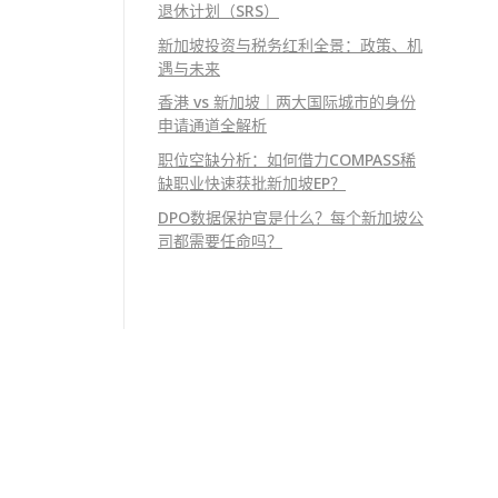
退休计划（SRS）
新加坡投资与税务红利全景：政策、机
遇与未来
香港 vs 新加坡｜两大国际城市的身份
申请通道全解析
职位空缺分析：如何借力COMPASS稀
缺职业快速获批新加坡EP？
DPO数据保护官是什么？每个新加坡公
司都需要任命吗？