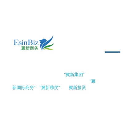
公司业务
EsinBiz 翼新国际商务
公司
移民及
新加坡翼新国际商务隶属于
。翼新
“翼新集团”
注册
准证
集团（Esin Group Pte.Ltd）旗下公司有
“翼
，
与“
”。
新国际商务”
“翼新移民”
翼新投资