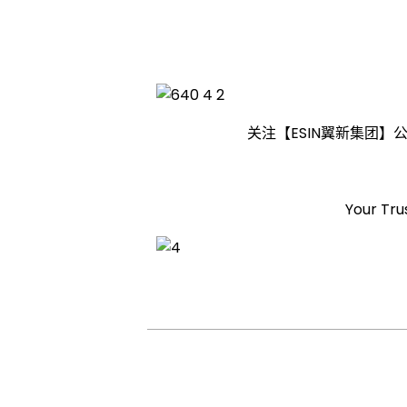
批
新
关注【ESIN翼新集团
加
坡
Your Tr
P
I
C