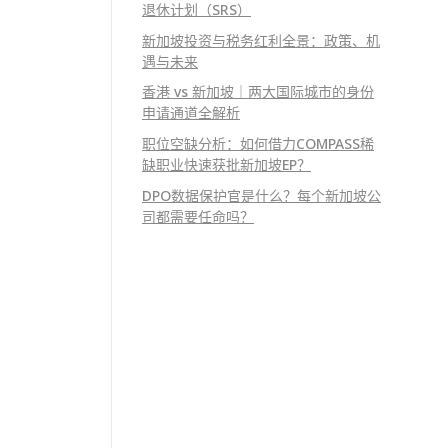
退休计划（SRS）
新加坡投资与税务红利全景：政策、机
遇与未来
香港 vs 新加坡｜两大国际城市的身份
申请通道全解析
职位空缺分析：如何借力COMPASS稀
缺职业快速获批新加坡EP？
DPO数据保护官是什么？每个新加坡公
司都需要任命吗？