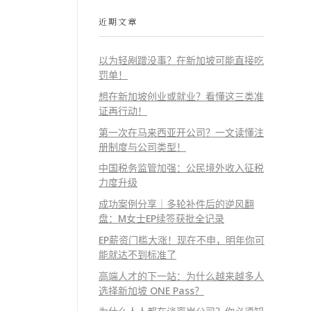
近期文章
以为轻剐蹭没事？在新加坡可能直接吃
罚单！
想在新加坡创业或就业？看懂这三类准
证再行动！
第一次在马来西亚开公司？一文读懂注
册制度与公司类型！
中国税务监管加强：公民境外收入征税
力度升级
成功案例分享｜多轮补件后的逆风翻
盘：M女士EP续签获批全记录
EP薪资门槛大涨！现在不申，明年你可
能就达不到标准了
高端人才的下一站：为什么越来越多人
选择新加坡 ONE Pass？