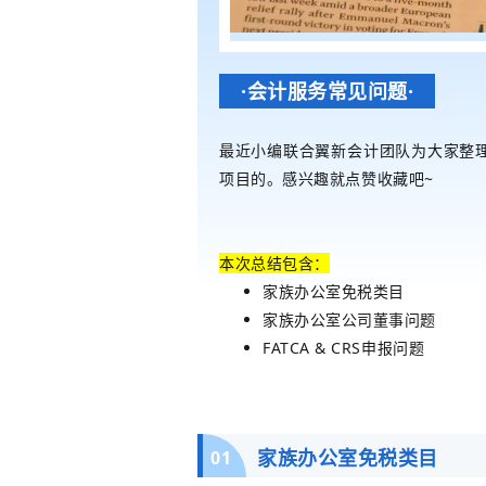
会
·会计服务常见问题·
计
最近小编
联合翼新会计团队为大家整
项目的。
感兴趣就点赞收藏吧~
与
本次总结包含：
税
家族办公室免税类目
家族办公室公司董事问题
FATCA & CRS申报问题
务
常
家族办公室免税类目
01