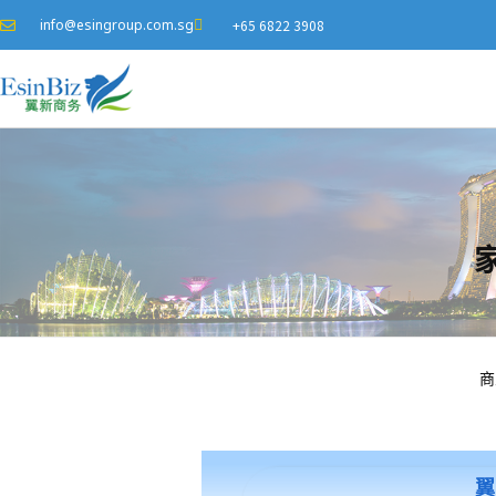
info@esingroup.com.sg
+65 6822 3908
家
商
族