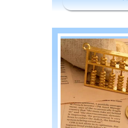
办
公
室
|
新
加
坡