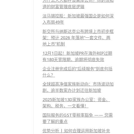
为什么人人都在谈离岸公司？你必须知
道的财富管理底层逻辑
淡马锡控股：新加坡最强国企是如何深
入布局49年
新交所与纳斯达克公布跨境上市初步框
架：预计 2026 年落地“一套文件、两
地上市”机制
12月1日起！新加坡PR在海外REP过期
有180天宽限期，逾期将彻底失效
企业注册完成后的“后续服务”到底包括
什么？
全球超高净值家族新动向：市场波动加
剧，逾半数家办计划迁往新加坡
2025新加坡13D家族办公室：资金、
架构、税务，一文看懂！
国际服务的GST零税率豁免 —— 您需
要了解的重点
优势分析 | 如何合理运用新加坡补充