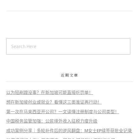
近期文章
以为轻剐蹭没事？在新加坡可能直接吃罚单！
想在新加坡创业或就业？看懂这三类准证再行动！
第一次在马来西亚开公司？一文读懂注册制度与公司类型！
中国税务监管加强：公民境外收入征税力度升级
成功案例分享｜多轮补件后的逆风翻盘：M女士EP续签获批全记录