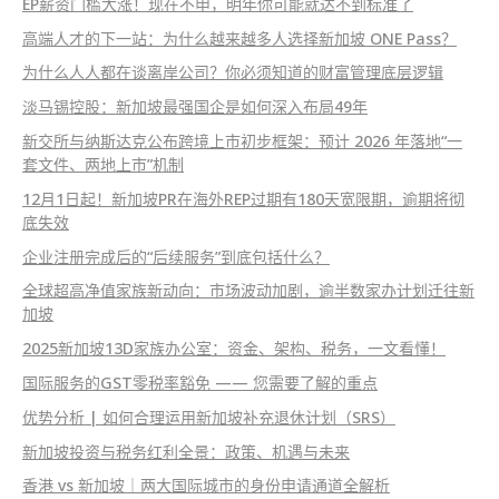
EP薪资门槛大涨！现在不申，明年你可能就达不到标准了
高端人才的下一站：为什么越来越多人选择新加坡 ONE Pass？
为什么人人都在谈离岸公司？你必须知道的财富管理底层逻辑
淡马锡控股：新加坡最强国企是如何深入布局49年
新交所与纳斯达克公布跨境上市初步框架：预计 2026 年落地“一
套文件、两地上市”机制
12月1日起！新加坡PR在海外REP过期有180天宽限期，逾期将彻
底失效
企业注册完成后的“后续服务”到底包括什么？
全球超高净值家族新动向：市场波动加剧，逾半数家办计划迁往新
加坡
2025新加坡13D家族办公室：资金、架构、税务，一文看懂！
国际服务的GST零税率豁免 —— 您需要了解的重点
优势分析 | 如何合理运用新加坡补充退休计划（SRS）
新加坡投资与税务红利全景：政策、机遇与未来
香港 vs 新加坡｜两大国际城市的身份申请通道全解析