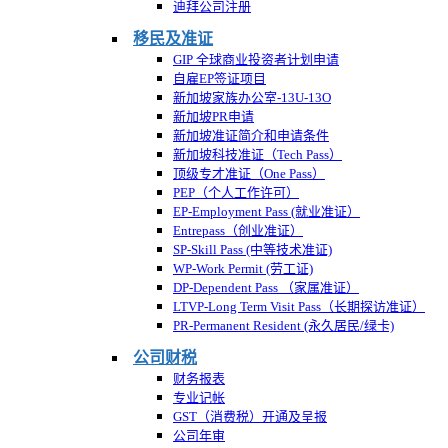
迪拜公司注册
移民及准证
GIP 全球商业投资者计划申请
自雇EP签证项目
新加坡家族办公室-13U-13O
新加坡PR申请
新加坡准证简介和申请条件
新加坡科技准证（Tech Pass）
顶级专才准证（One Pass）
PEP（个人工作许可）
EP-Employment Pass (就业准证）
Entrepass（创业准证）
SP-Skill Pass (中等技术准证)
WP-Work Permit (劳工证)
DP-Dependent Pass （家属准证）
LTVP-Long Term Visit Pass（长期探访准证）
PR-Permanent Resident (永久居民/绿卡)
公司财税
财务报表
专业记帐
GST（消费税）开通及呈报
公司年审