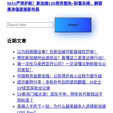
MAS严审护航！新加坡13D税务豁免+财富永续，解锁
高净值家族新布局
近期文章
以为轻剐蹭没事？在新加坡可能直接吃罚单！
想在新加坡创业或就业？看懂这三类准证再行动！
第一次在马来西亚开公司？一文读懂注册制度与公
司类型！
中国税务监管加强：公民境外收入征税力度升级
成功案例分享｜多轮补件后的逆风翻盘：M女士
EP续签获批全记录
EP薪资门槛大涨！现在不申，明年你可能就达不
到标准了
高端人才的下一站：为什么越来越多人选择新加坡
ONE Pass？