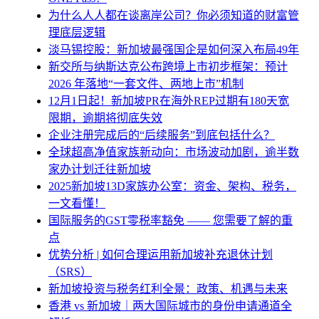
为什么人人都在谈离岸公司？你必须知道的财富管
理底层逻辑
淡马锡控股：新加坡最强国企是如何深入布局49年
新交所与纳斯达克公布跨境上市初步框架：预计
2026 年落地“一套文件、两地上市”机制
12月1日起！新加坡PR在海外REP过期有180天宽
限期，逾期将彻底失效
企业注册完成后的“后续服务”到底包括什么？
全球超高净值家族新动向：市场波动加剧，逾半数
家办计划迁往新加坡
2025新加坡13D家族办公室：资金、架构、税务，
一文看懂！
国际服务的GST零税率豁免 —— 您需要了解的重
点
优势分析 | 如何合理运用新加坡补充退休计划
（SRS）
新加坡投资与税务红利全景：政策、机遇与未来
香港 vs 新加坡｜两大国际城市的身份申请通道全