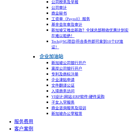
公司税务及呈报
公司审计
商业秘书
工资单（Payroll）服务
基金会年审及审计
新加坡又推出新政？全球总部税收优惠计划实
在难以拒绝！
Tech@SG项目|符合条件即可拿到10个EP准
证！
企业加油站
新加坡公司银行开户
离岸公司银行开户
专利及商标注册
企业津贴申请
文件翻译公证
入境商务访问
VI设计\网站\ERP软件\硬件采购
子女入学服务
商业咨询服务及培训
新加坡办公室租赁
服务费用
客户案例