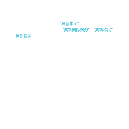
EsinBiz 翼新国际商务
新加坡翼新国际商务隶属于
。翼新集团（Esin
“翼新集团”
Group Pte.Ltd）旗下公司有
，
与
“翼新国际商务”
“翼新移民”
“
”。
翼新投资
公司业务
公司注
移民及准
公司财
企业加油
隐私声
册
证
税
站
明
联系我们