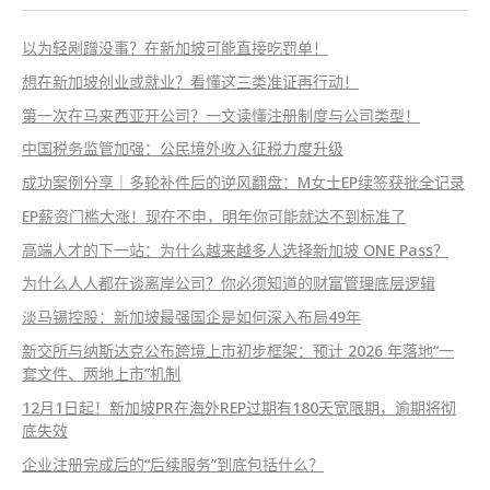
以为轻剐蹭没事？在新加坡可能直接吃罚单！
想在新加坡创业或就业？看懂这三类准证再行动！
第一次在马来西亚开公司？一文读懂注册制度与公司类型！
中国税务监管加强：公民境外收入征税力度升级
成功案例分享｜多轮补件后的逆风翻盘：M女士EP续签获批全记录
EP薪资门槛大涨！现在不申，明年你可能就达不到标准了
高端人才的下一站：为什么越来越多人选择新加坡 ONE Pass？
为什么人人都在谈离岸公司？你必须知道的财富管理底层逻辑
淡马锡控股：新加坡最强国企是如何深入布局49年
新交所与纳斯达克公布跨境上市初步框架：预计 2026 年落地“一
套文件、两地上市”机制
12月1日起！新加坡PR在海外REP过期有180天宽限期，逾期将彻
底失效
企业注册完成后的“后续服务”到底包括什么？