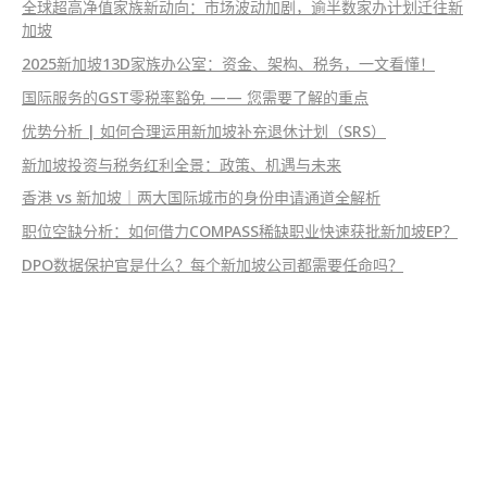
全球超高净值家族新动向：市场波动加剧，逾半数家办计划迁往新
加坡
2025新加坡13D家族办公室：资金、架构、税务，一文看懂！
国际服务的GST零税率豁免 —— 您需要了解的重点
优势分析 | 如何合理运用新加坡补充退休计划（SRS）
新加坡投资与税务红利全景：政策、机遇与未来
香港 vs 新加坡｜两大国际城市的身份申请通道全解析
职位空缺分析：如何借力COMPASS稀缺职业快速获批新加坡EP？
DPO数据保护官是什么？每个新加坡公司都需要任命吗？