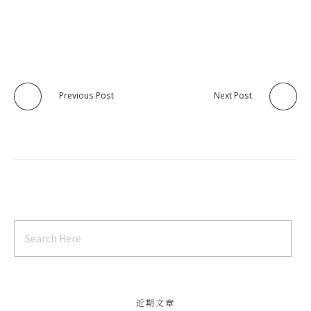
Previous Post
Next Post
近期文章