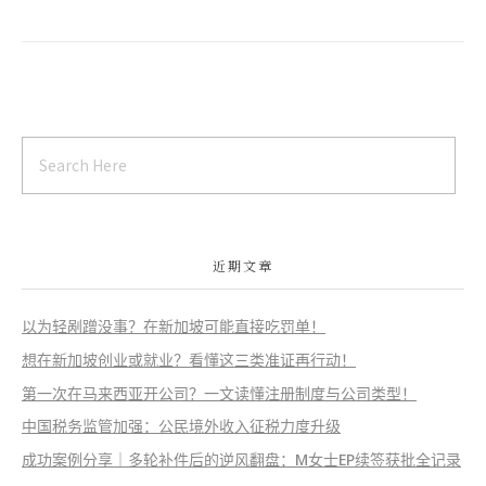
近期文章
以为轻剐蹭没事？在新加坡可能直接吃罚单！
想在新加坡创业或就业？看懂这三类准证再行动！
第一次在马来西亚开公司？一文读懂注册制度与公司类型！
中国税务监管加强：公民境外收入征税力度升级
成功案例分享｜多轮补件后的逆风翻盘：M女士EP续签获批全记录