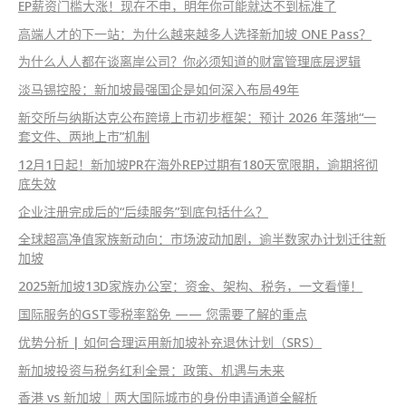
EP薪资门槛大涨！现在不申，明年你可能就达不到标准了
高端人才的下一站：为什么越来越多人选择新加坡 ONE Pass？
为什么人人都在谈离岸公司？你必须知道的财富管理底层逻辑
淡马锡控股：新加坡最强国企是如何深入布局49年
新交所与纳斯达克公布跨境上市初步框架：预计 2026 年落地“一
套文件、两地上市”机制
12月1日起！新加坡PR在海外REP过期有180天宽限期，逾期将彻
底失效
企业注册完成后的“后续服务”到底包括什么？
全球超高净值家族新动向：市场波动加剧，逾半数家办计划迁往新
加坡
2025新加坡13D家族办公室：资金、架构、税务，一文看懂！
国际服务的GST零税率豁免 —— 您需要了解的重点
优势分析 | 如何合理运用新加坡补充退休计划（SRS）
新加坡投资与税务红利全景：政策、机遇与未来
香港 vs 新加坡｜两大国际城市的身份申请通道全解析