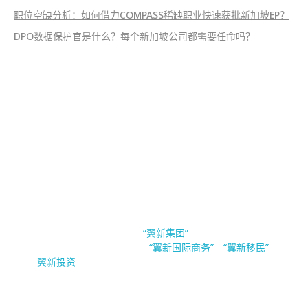
职位空缺分析：如何借力COMPASS稀缺职业快速获批新加坡EP？
DPO数据保护官是什么？每个新加坡公司都需要任命吗？
EsinBiz 翼新国际商务
新加坡翼新国际商务隶属于
。翼新集团（Esin
“翼新集团”
Group Pte.Ltd）旗下公司有
，
与
“翼新国际商务”
“翼新移民”
“
”。
翼新投资