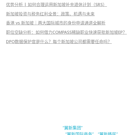
优势分析 | 如何合理运用新加坡补充退休计划（SRS）
新加坡投资与税务红利全景：政策、机遇与未来
香港 vs 新加坡｜两大国际城市的身份申请通道全解析
职位空缺分析：如何借力COMPASS稀缺职业快速获批新加坡EP？
DPO数据保护官是什么？每个新加坡公司都需要任命吗？
EsinBiz 翼新国际商务
新加坡翼新国际商务隶属于
。翼新集团（Esin
“翼新集团”
Group Pte.Ltd）旗下公司有
，
与
“翼新国际商务”
“翼新移民”