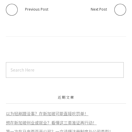
Previous Post
Next Post
近期文章
以为轻剐蹭没事？在新加坡可能直接吃罚单！
想在新加坡创业或就业？看懂这三类准证再行动！
第一次在马来西亚开公司？一文读懂注册制度与公司类型！