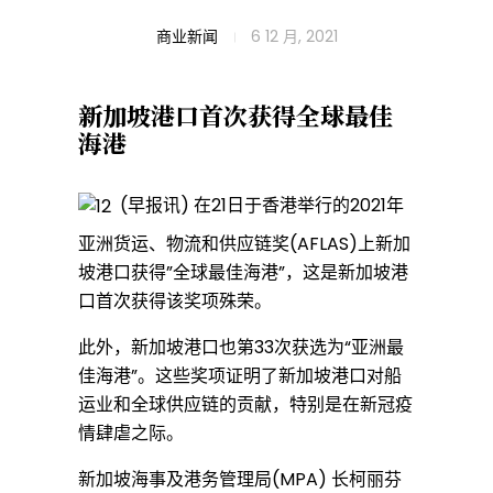
“
商业新闻
6 12 月, 2021
全
新加坡港口首次获得
全球最佳
海港
球
(早报讯) 在21日于香港举行的2021年
亚洲货运、物流和供应链奖(AFLAS)上新加
最
坡港口获得”全球最佳海港”，这是新加坡港
口首次获得该奖项殊荣。
佳
此外，新加坡港口也第33次获选为“亚洲最
佳海港”。这些奖项证明了新加坡港口对船
运业和全球供应链的贡献，特别是在新冠疫
海
情肆虐之际。
新加坡海事及港务管理局(MPA) 长柯丽芬
港