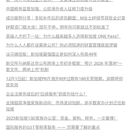
中国税务监管加强：公民境外收入征税力度升级
成功案例分享｜多轮补件后的逆风翻盘：M女士EP续签获批全记录
EP薪资门槛大涨！现在不申，明年你可能就达不到标准了
高端人才的下一站：为什么越来越多人选择新加坡 ONE Pass？
为什么人人都在谈离岸公司？你必须知道的财富管理底层逻辑
淡马锡控股：新加坡最强国企是如何深入布局49年
新交所与纳斯达克公布跨境上市初步框架：预计 2026 年落地“一
套文件、两地上市”机制
12月1日起！新加坡PR在海外REP过期有180天宽限期，逾期将彻
底失效
企业注册完成后的“后续服务”到底包括什么？
全球超高净值家族新动向：市场波动加剧，逾半数家办计划迁往新
加坡
2025新加坡13D家族办公室：资金、架构、税务，一文看懂！
国际服务的GST零税率豁免 —— 您需要了解的重点