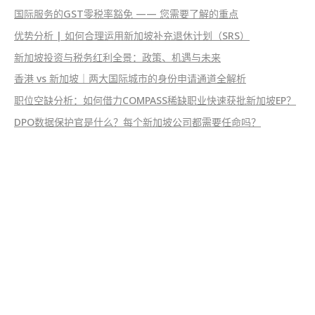
国际服务的GST零税率豁免 —— 您需要了解的重点
优势分析 | 如何合理运用新加坡补充退休计划（SRS）
新加坡投资与税务红利全景：政策、机遇与未来
香港 vs 新加坡｜两大国际城市的身份申请通道全解析
职位空缺分析：如何借力COMPASS稀缺职业快速获批新加坡EP？
DPO数据保护官是什么？每个新加坡公司都需要任命吗？
EsinBiz 翼新国际商务