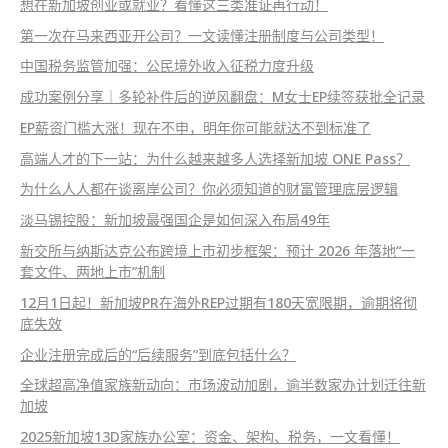
想在新加坡创业或就业？看懂这三类准证再行动！
第一次在马来西亚开公司？一文读懂注册制度与公司类型！
中国税务监管加强：公民境外收入征税力度升级
成功案例分享｜多轮补件后的逆风翻盘：M女士EP续签获批全记录
EP薪资门槛大涨！现在不申，明年你可能就达不到标准了
高端人才的下一站：为什么越来越多人选择新加坡 ONE Pass？
为什么人人都在谈离岸公司？你必须知道的财富管理底层逻辑
淡马锡控股：新加坡最强国企是如何深入布局49年
新交所与纳斯达克公布跨境上市初步框架：预计 2026 年落地“一
套文件、两地上市”机制
12月1日起！新加坡PR在海外REP过期有180天宽限期，逾期将彻
底失效
企业注册完成后的“后续服务”到底包括什么？
全球超高净值家族新动向：市场波动加剧，逾半数家办计划迁往新
加坡
2025新加坡13D家族办公室：资金、架构、税务，一文看懂！