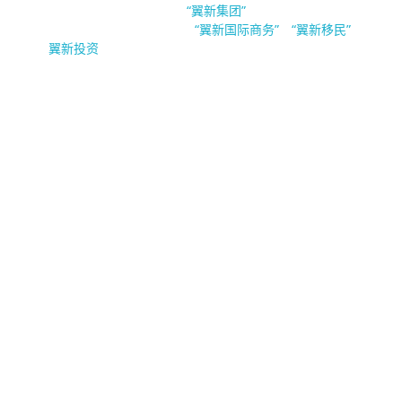
新加坡翼新国际商务隶属于
。翼新集团（Esin
“翼新集团”
Group Pte.Ltd）旗下公司有
，
与
“翼新国际商务”
“翼新移民”
“
”。
翼新投资
公司业务
公司注
移民及准
公司财
企业加油
隐私声
册
证
税
站
明
联系我们