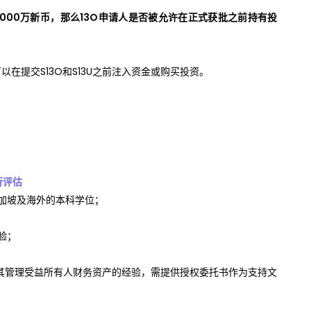
000万新币，那么
13O申请人是否被允许在正式获批之前持有投
以在提交S13O和S13U之前注入资金或购买投资。
行评估
新加坡及海外的本科学位；
验；
赖于其管理受益所有人财务资产的经验，需提供授权委托书作为支持文