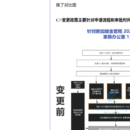
做了对比图
独
👉
变更政策主要针对申请流程和审批时
家
！
新
加
坡
家