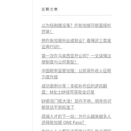
近期文章
以为轻剐蹭没事？在新加坡可能直接吃
罚单！
想在新加坡创业或就业？看懂这三类准
证再行动！
第一次在马来西亚开公司？一文读懂注
册制度与公司类型！
中国税务监管加强：公民境外收入征税
力度升级
成功案例分享｜多轮补件后的逆风翻
盘：M女士EP续签获批全记录
EP薪资门槛大涨！现在不申，明年你可
能就达不到标准了
高端人才的下一站：为什么越来越多人
选择新加坡 ONE Pass？