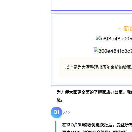
政
策
– 
变
以上是为大家整理出历年来新加坡家
更
分
为方便大家更全面的了解家族办公室，我
息。
析
Q1
在13O/13U税收优惠获批后，受