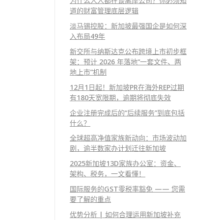
为什么人人都在谈离岸公司？你必须知
道的财富管理底层逻辑
淡马锡控股：新加坡最强国企是如何深
入布局49年
新交所与纳斯达克公布跨境上市初步框
架：预计 2026 年落地“一套文件、两
地上市”机制
12月1日起！新加坡PR在海外REP过期
有180天宽限期，逾期将彻底失效
企业注册完成后的“后续服务”到底包括
什么？
全球超高净值家族新动向：市场波动加
剧，逾半数家办计划迁往新加坡
2025新加坡13D家族办公室：资金、
架构、税务，一文看懂！
国际服务的GST零税率豁免 —— 您需
要了解的重点
优势分析 | 如何合理运用新加坡补充