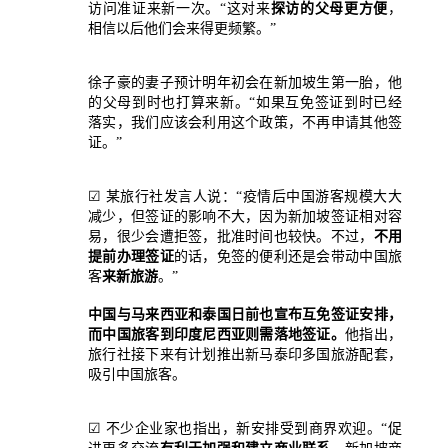
访问准证来新一次。“这对来
探访的父母更方便
，
相信以后他们会来得更频繁。”
徐子豪的妻子预计明年初会在新加坡生第一胎，他
的父母到时也打算来新。“如果互免签证到时已经
落实，我们应该会利用这个政策，不再申请其他签
证。”
☑ 某旅行社发言人说：“疫情后中国游客规模大大
减少，但签证的影响不大，因为新加坡签证相对容
易，很少会遭拒签，批准时间也较快。不过，
不用
提前办理签证
的话，免签的便利还是会带动中国旅
客
来新旅游
。”
中国与马来西亚和泰国日前也宣布互免签证安排，
而中国旅客到印度尼西亚则需落地签证。
他指出，
旅行社接下来有计划推出新马泰印多国旅游配套，
吸引中国旅客。
☑ 不少企业家也指出，新安排受到商界欢迎。“促