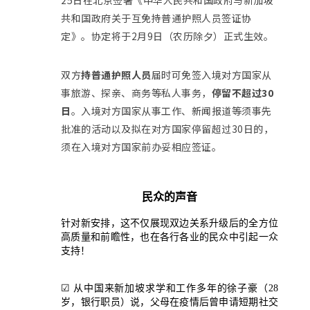
25日在北京签署《中华人民共和国政府与新加坡
共和国政府关于互免持普通护照人员签证协
定》。协定将于2月9日（农历除夕）正式生效。
双方
持普通护照人员
届时可免签入境对方国家从
事旅游、探亲、商务等私人事务，
停留不超过30
日
。入境对方国家从事工作、新闻报道等须事先
批准的活动以及拟在对方国家停留超过30日的，
须在入境对方国家前办妥相应签证。
民众的声音
针对新安排，这不仅展现双边关系升级后的全方位
高质量和前瞻性，也在各行各业的民众中引起一众
支持！
☑ 从中国来新加坡求学和工作多年的徐子豪（28
岁，银行职员）说，父母在疫情后曾申请短期社交