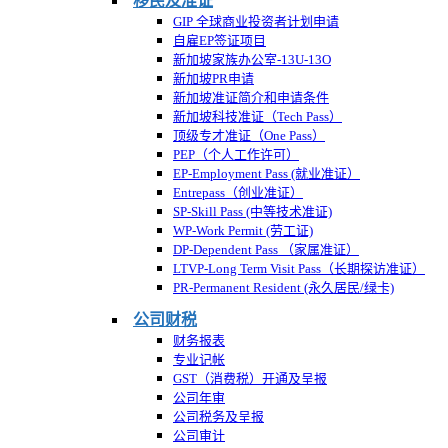
移民及准证
GIP 全球商业投资者计划申请
自雇EP签证项目
新加坡家族办公室-13U-13O
新加坡PR申请
新加坡准证简介和申请条件
新加坡科技准证（Tech Pass）
顶级专才准证（One Pass）
PEP（个人工作许可）
EP-Employment Pass (就业准证）
Entrepass（创业准证）
SP-Skill Pass (中等技术准证)
WP-Work Permit (劳工证)
DP-Dependent Pass （家属准证）
LTVP-Long Term Visit Pass（长期探访准证）
PR-Permanent Resident (永久居民/绿卡)
公司财税
财务报表
专业记帐
GST（消费税）开通及呈报
公司年审
公司税务及呈报
公司审计