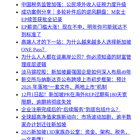
中国税务监管加强：公民境外收入征税力度升级
成功案例分享｜多轮补件后的逆风翻盘：M女士
EP续签获批全记录
EP薪资门槛大涨！现在不申，明年你可能就达不
到标准了
高端人才的下一站：为什么越来越多人选择新加坡
ONE Pass？
为什么人人都在谈离岸公司？你必须知道的财富管
理底层逻辑
淡马锡控股：新加坡最强国企是如何深入布局49年
新交所与纳斯达克公布跨境上市初步框架：预计
2026 年落地“一套文件、两地上市”机制
12月1日起！新加坡PR在海外REP过期有180天宽
限期，逾期将彻底失效
企业注册完成后的“后续服务”到底包括什么？
全球超高净值家族新动向：市场波动加剧，逾半数
家办计划迁往新加坡
2025新加坡13D家族办公室：资金、架构、税务，
一文看懂！