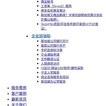
商业秘书
工资单（Payroll）服务
基金会年审及审计
新加坡又推出新政？全球总部税收优惠计划实
在难以拒绝！
Tech@SG项目|符合条件即可拿到10个EP准
证！
企业加油站
新加坡公司银行开户
离岸公司银行开户
专利及商标注册
企业津贴申请
文件翻译公证
入境商务访问
VI设计\网站\ERP软件\硬件采购
子女入学服务
商业咨询服务及培训
新加坡办公室租赁
服务费用
客户案例
最新资讯
关于我们