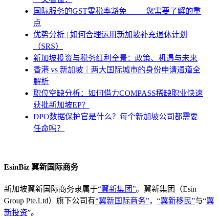
国际服务的GST零税率豁免 —— 您需要了解的重
点
优势分析 | 如何合理运用新加坡补充退休计划
（SRS）
新加坡投资与税务红利全景：政策、机遇与未来
香港 vs 新加坡｜两大国际城市的身份申请通道全
解析
职位空缺分析：如何借力COMPASS稀缺职业快速
获批新加坡EP？
DPO数据保护官是什么？每个新加坡公司都需要
任命吗？
EsinBiz 翼新国际商务
新加坡翼新国际商务隶属于
“翼新集团”
。翼新集团（Esin
Group Pte.Ltd）旗下公司有
“翼新国际商务”
，
“翼新移民”
与“
翼
新投资
”。