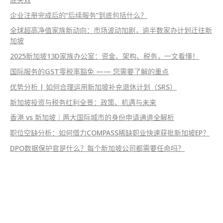
企业注册完成后的“后续服务”到底包括什么？
全球超高净值家族新动向：市场波动加剧，逾半数家办计划迁往新
加坡
2025新加坡13D家族办公室：资金、架构、税务，一文看懂！
国际服务的GST零税率豁免 —— 您需要了解的重点
优势分析 | 如何合理运用新加坡补充退休计划（SRS）
新加坡投资与税务红利全景：政策、机遇与未来
香港 vs 新加坡｜两大国际城市的身份申请通道全解析
职位空缺分析：如何借力COMPASS稀缺职业快速获批新加坡EP？
DPO数据保护官是什么？每个新加坡公司都需要任命吗？