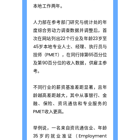
略
本地工作两年。
：
人力部在参考部门研究与统计处的年
度综合劳动力调查数据并调整后，首
次在网站列出22个行业及年龄23岁至
适
45岁本地专业人士、经理、执行员与
技师（PMET），在同行排第65百分位
及第90百分位的收入数据，供雇主参
应
考。
新
不同行业的薪资基准差距显著，且年
龄越高差距越大，其中从事银行、金
融、保险、资讯通信和专业服务的
政
PMET收入更高。
策
举例说，一名来自资讯通信业、年龄
35岁的就业准证（Employment