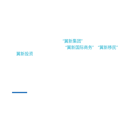
EsinBiz 翼新国际商务
新加坡翼新国际商务隶属于
。翼新集团（Esin
“翼新集团”
Group Pte.Ltd）旗下公司有
，
与
“翼新国际商务”
“翼新移民”
“
”。
翼新投资
公司业务
公司注
移民及准
公司财
企业加油
隐私声
册
证
税
站
明