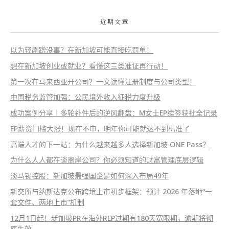
近期文章
以为轻剐蹭没事？在新加坡可能直接吃罚单！
想在新加坡创业或就业？看懂这三类准证再行动！
第一次在马来西亚开公司？一文读懂注册制度与公司类型！
中国税务监管加强：公民境外收入征税力度升级
成功案例分享｜多轮补件后的逆风翻盘：M女士EP续签获批全记录
EP薪资门槛大涨！现在不申，明年你可能就达不到标准了
高端人才的下一站：为什么越来越多人选择新加坡 ONE Pass？
为什么人人都在谈离岸公司？你必须知道的财富管理底层逻辑
淡马锡控股：新加坡最强国企是如何深入布局49年
新交所与纳斯达克公布跨境上市初步框架：预计 2026 年落地“一
套文件、两地上市”机制
12月1日起！新加坡PR在海外REP过期有180天宽限期，逾期将彻
底失效