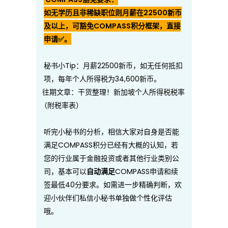
如无学历且非稀缺职位则月薪在2
2500
新币
及以上，可豁免
COMPASS
积分框架，直接
申请
✅
。
秘书小Tip：月薪22500新币，如无任何抵扣
项，每年个人所得税为34,600新币。
往期文章：
干货整理！新加坡个人所得税税率
（附税率表）
听完小秘书的分析，相信大家对自身是否能
满足COMPASS积分已经有大概的认知，若
您的行业属于金融投资或者其他行业类别公
司，基本可以
COMPASS申请和续
自动满足
签最低40分要求。如需进一步精确判断，欢
迎小伙伴们私信小秘书单独做个性化评估
哦。