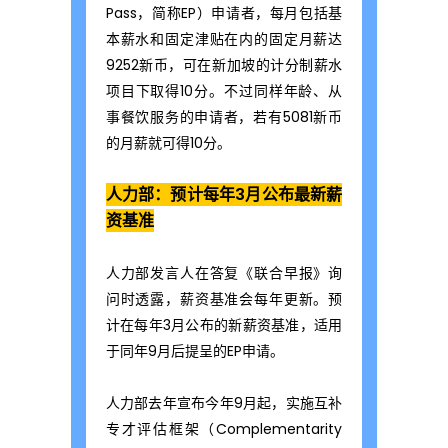
Pass，简称EP）申请者，每月包括基
，
本薪水和固定津贴在内的固定月薪达
9252新币，可在新加坡的计分制薪水
项目下取得10分。不过同样年龄、从
提
事餐饮服务的申请者，若有5081新币
的月薪就可得10分。
高
人力部：预计每年3月公布最新薪
资基准
成
人力部发言人在答复《联合早报》询
问时透露，薪资基准会每年更新。预
功
计在每年3月公布的新薪资基准，适用
于同年9月后提呈的EP申请。
率
人力部去年宣布今年9月起，实施互补
专才评估框架（Complementarity