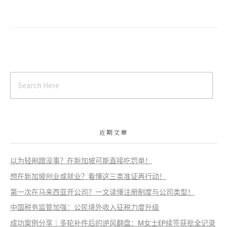
近期文章
以为轻剐蹭没事？在新加坡可能直接吃罚单！
想在新加坡创业或就业？看懂这三类准证再行动！
第一次在马来西亚开公司？一文读懂注册制度与公司类型！
中国税务监管加强：公民境外收入征税力度升级
成功案例分享｜多轮补件后的逆风翻盘：M女士EP续签获批全记录