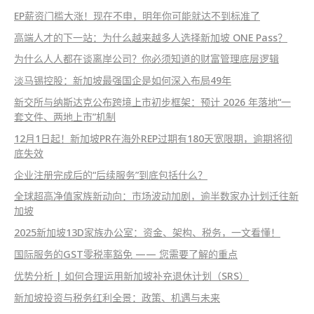
EP薪资门槛大涨！现在不申，明年你可能就达不到标准了
高端人才的下一站：为什么越来越多人选择新加坡 ONE Pass？
为什么人人都在谈离岸公司？你必须知道的财富管理底层逻辑
淡马锡控股：新加坡最强国企是如何深入布局49年
新交所与纳斯达克公布跨境上市初步框架：预计 2026 年落地“一
套文件、两地上市”机制
12月1日起！新加坡PR在海外REP过期有180天宽限期，逾期将彻
底失效
企业注册完成后的“后续服务”到底包括什么？
全球超高净值家族新动向：市场波动加剧，逾半数家办计划迁往新
加坡
2025新加坡13D家族办公室：资金、架构、税务，一文看懂！
国际服务的GST零税率豁免 —— 您需要了解的重点
优势分析 | 如何合理运用新加坡补充退休计划（SRS）
新加坡投资与税务红利全景：政策、机遇与未来