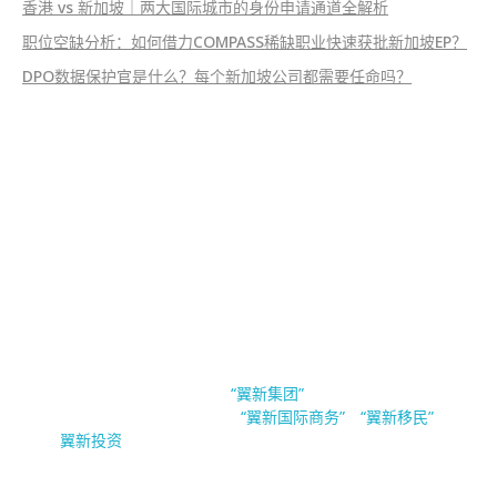
香港 vs 新加坡｜两大国际城市的身份申请通道全解析
职位空缺分析：如何借力COMPASS稀缺职业快速获批新加坡EP？
DPO数据保护官是什么？每个新加坡公司都需要任命吗？
EsinBiz 翼新国际商务
新加坡翼新国际商务隶属于
。翼新集团（Esin
“翼新集团”
Group Pte.Ltd）旗下公司有
，
与
“翼新国际商务”
“翼新移民”
“
”。
翼新投资