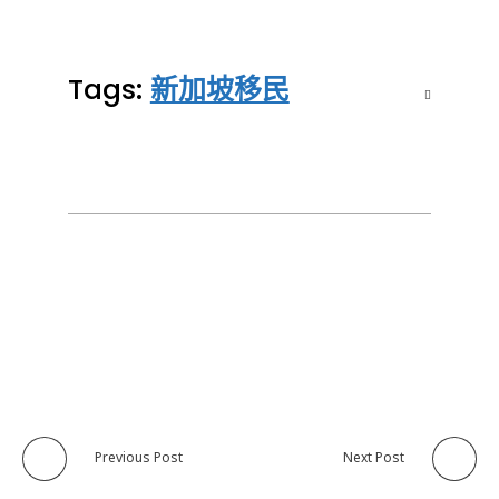
Tags:
新加坡移民
Previous Post
Next Post