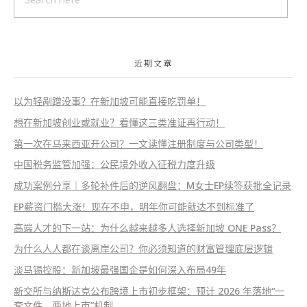
近期文章
以为轻剐蹭没事？在新加坡可能直接吃罚单！
想在新加坡创业或就业？看懂这三类准证再行动！
第一次在马来西亚开公司？一文读懂注册制度与公司类型！
中国税务监管加强：公民境外收入征税力度升级
成功案例分享｜多轮补件后的逆风翻盘：M女士EP续签获批全记录
EP薪资门槛大涨！现在不申，明年你可能就达不到标准了
高端人才的下一站：为什么越来越多人选择新加坡 ONE Pass？
为什么人人都在谈离岸公司？你必须知道的财富管理底层逻辑
淡马锡控股：新加坡最强国企是如何深入布局49年
新交所与纳斯达克公布跨境上市初步框架：预计 2026 年落地“一
套文件、两地上市”机制