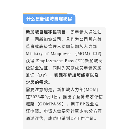
，
什么是新加坡自雇移民
新
新加坡自雇移民
项目，即申请人通过注
册一间新加坡公司，且作为公司股东兼
董事或高级管理人员向新加坡人力部
加
Ministry of Manpower （MOM）申请
获得
Employment Pass
(EP)新加坡高
坡
级就业准证，同时为家庭成员申请家属
准证（DP），
实现在新加坡经商以及
定居的需求
。
自
需要注意的是，新加坡人力部(MOM)
在2023年9月1日，推出了
互补专才评估
框架（COMPASS）
，用于EP就业准
雇
证申请。申请人需要累计至少
40分
方可
通过评估，成功申请到EP工作准证。