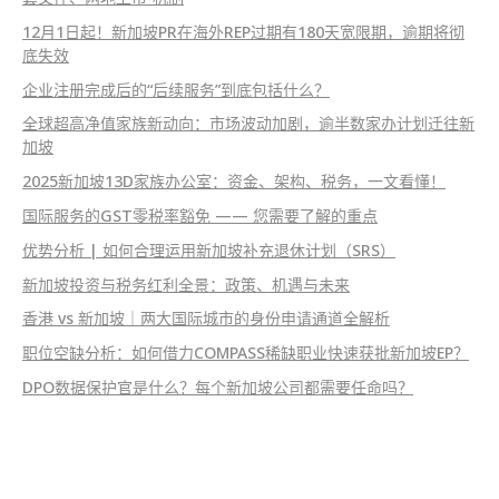
12月1日起！新加坡PR在海外REP过期有180天宽限期，逾期将彻
底失效
企业注册完成后的“后续服务”到底包括什么？
全球超高净值家族新动向：市场波动加剧，逾半数家办计划迁往新
加坡
2025新加坡13D家族办公室：资金、架构、税务，一文看懂！
国际服务的GST零税率豁免 —— 您需要了解的重点
优势分析 | 如何合理运用新加坡补充退休计划（SRS）
新加坡投资与税务红利全景：政策、机遇与未来
香港 vs 新加坡｜两大国际城市的身份申请通道全解析
职位空缺分析：如何借力COMPASS稀缺职业快速获批新加坡EP？
DPO数据保护官是什么？每个新加坡公司都需要任命吗？