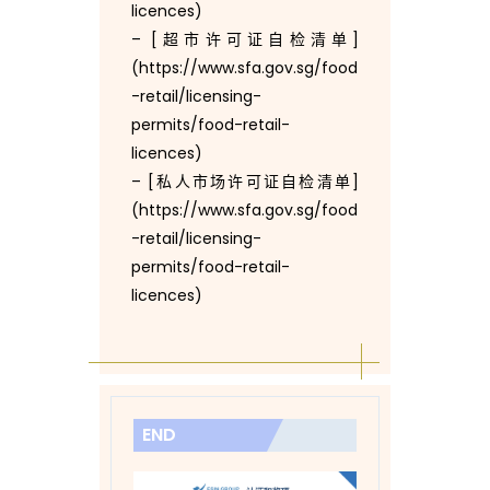
licences)
– [超市许可证自检清单]
(https://www.sfa.gov.sg/food
-retail/licensing-
permits/food-retail-
licences)
– [私人市场许可证自检清单]
(https://www.sfa.gov.sg/food
-retail/licensing-
permits/food-retail-
licences)
END