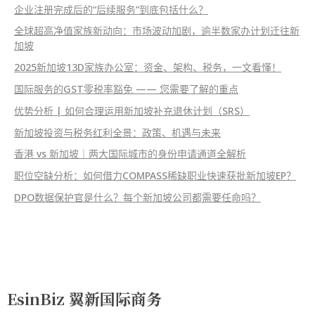
企业注册完成后的“后续服务”到底包括什么？
全球超高净值家族新动向：市场波动加剧，逾半数家办计划迁往新
加坡
2025新加坡13D家族办公室：资金、架构、税务，一文看懂！
国际服务的GST零税率豁免 —— 您需要了解的重点
优势分析 | 如何合理运用新加坡补充退休计划（SRS）
新加坡投资与税务红利全景：政策、机遇与未来
香港 vs 新加坡｜两大国际城市的身份申请通道全解析
职位空缺分析：如何借力COMPASS稀缺职业快速获批新加坡EP？
DPO数据保护官是什么？每个新加坡公司都需要任命吗？
EsinBiz 翼新国际商务