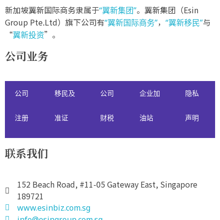
新加坡翼新国际商务隶属于
。翼新集团（Esin
“翼新集团”
Group Pte.Ltd）旗下公司有
，
与
“翼新国际商务”
“翼新移民”
“
”。
翼新投资
公司业务
公司
移民及
公司
企业加
隐私
注册
准证
财税
油站
声明
联系我们
152 Beach Road, #11-05 Gateway East, Singapore
189721
www.esinbiz.com.sg
info@esingroup.com.sg