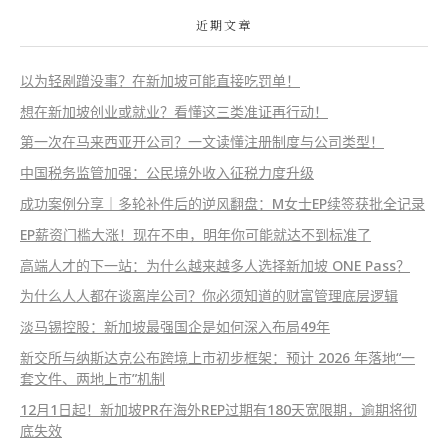
近期文章
以为轻剐蹭没事？在新加坡可能直接吃罚单！
想在新加坡创业或就业？看懂这三类准证再行动！
第一次在马来西亚开公司？一文读懂注册制度与公司类型！
中国税务监管加强：公民境外收入征税力度升级
成功案例分享｜多轮补件后的逆风翻盘：M女士EP续签获批全记录
EP薪资门槛大涨！现在不申，明年你可能就达不到标准了
高端人才的下一站：为什么越来越多人选择新加坡 ONE Pass？
为什么人人都在谈离岸公司？你必须知道的财富管理底层逻辑
淡马锡控股：新加坡最强国企是如何深入布局49年
新交所与纳斯达克公布跨境上市初步框架：预计 2026 年落地“一
套文件、两地上市”机制
12月1日起！新加坡PR在海外REP过期有180天宽限期，逾期将彻
底失效