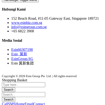
Hubungi Kami
152 Beach Road, #11-05 Gateway East, Singapore 189721
www.esinbiz.com.sg
info@esingroup.com.sg
+65 6822 3908
Media Sosial
Esin66307198
Esin_翼新
EsinGroup.SG
Esin 翼新集团
Copyright © 2026 Esin Group Pte. Ltd. | All rights reserved
Shopping Basket
Call
SMS
Home
Email
Contact