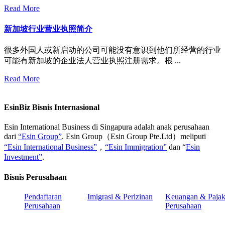
Read More
新加坡行业营业执照简介
很多外国人或新启动的公司可能没有意识到他们所经营的行业
可能有新加坡的企业法人营业执照注册需求。根 ...
Read More
EsinBiz Bisnis Internasional
Esin International Business di Singapura adalah anak perusahaan
dari
“Esin Group”
. Esin Group（Esin Group Pte.Ltd）meliputi
“Esin International Business”
，
“Esin Immigration”
dan “
Esin
Investment”
.
Bisnis Perusahaan
Pendaftaran
Imigrasi & Perizinan
Keuangan & Paja
Perusahaan
Perusahaan