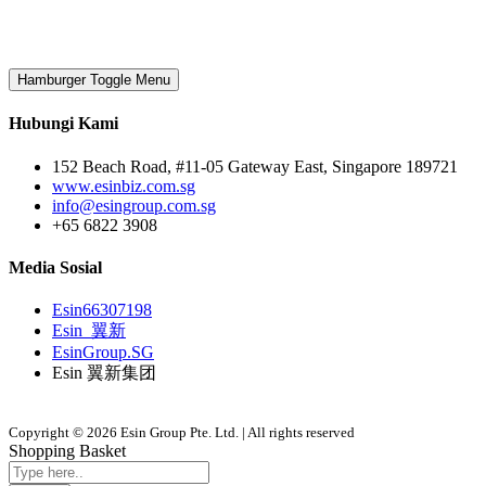
Hamburger Toggle Menu
Hubungi Kami
152 Beach Road, #11-05 Gateway East, Singapore 189721
www.esinbiz.com.sg
info@esingroup.com.sg
+65 6822 3908
Media Sosial
Esin66307198
Esin_翼新
EsinGroup.SG
Esin 翼新集团
Copyright © 2026 Esin Group Pte. Ltd. | All rights reserved
Shopping Basket